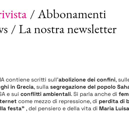
ivista
Abbonamenti
ws
La nostra newsletter
 contiene scritti sull’
abolizione dei confini
, sul
ghi in Grecia
, sulla
segregazione del popolo Sah
SA e sui
conflitti ambientali
. Si parla anche di
fem
nternet
come mezzo di repressione, di
perdita di 
alla festa”
, del pensiero e della vita di
Maria Luisa