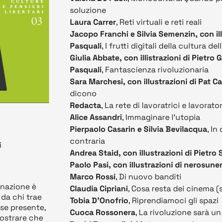
soluzione
Laura Carrer
, Reti virtuali e reti reali
Jacopo Franchi e Silvia Semenzin, con ill
Pasquali
, I frutti digitali della cultura de
Giulia Abbate, con illistrazioni di Pietro
Pasquali
, Fantascienza rivoluzionaria
Sara Marchesi, con illustrazioni di Pat Ca
dicono
Redacta
, La rete di lavoratrici e lavorator
Alice Assandri
, Immaginare l'utopia
Pierpaolo Casarin e Silvia Bevilacqua
, In
contraria
i
Andrea Staid, con illustrazioni di Pietro 
Paolo Pasi, con illustrazioni di nerosune
Marco Rossi
, Di nuovo banditi
inazione è
Claudia Cipriani
, Cosa resta dei cinema (
da chi trae
Tobia D'Onofrio
, Riprendiamoci gli spazi
ose presente,
Cuoca Rossonera
, La rivoluzione sarà un
mostrare che