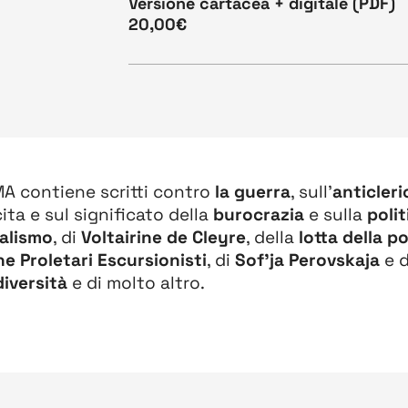
Versione cartacea + digitale (PDF)
20,00€
A contiene scritti contro
la guerra
, sull'
anticleri
cita e sul significato della
burocrazia
e sulla
polit
alismo
, di
Voltairine de Cleyre
, della
lotta della p
e Proletari Escursionisti
, di
Sof’ja Perovskaja
e d
diversità
e di molto altro.