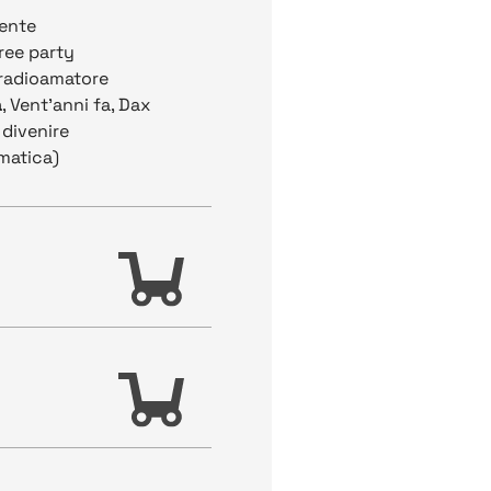
tente
free party
l radioamatore
a
, Vent’anni fa, Dax
 divenire
limatica)