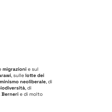
le
migrazioni
e sul
arawi
, sulle
lotte dei
minismo neoliberale
, di
biodiversità
, di
 Berneri
e di molto