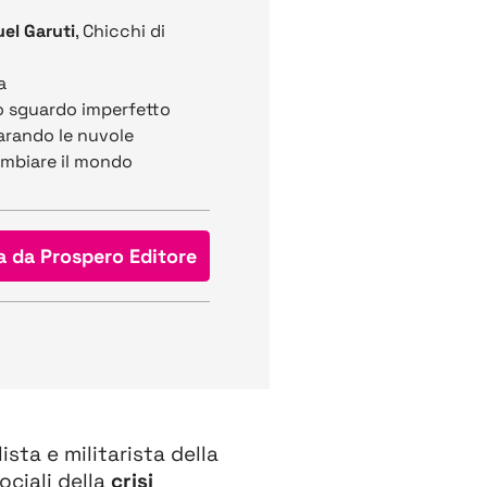
uel Garuti
, Chicchi di
a
Lo sguardo imperfetto
arando le nuvole
cambiare il mondo
a da Prospero Editore
ta e militarista della
ociali della
crisi