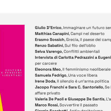
Giulio D’Errico
, Immaginare un futuro se
Matthias Canapini
, Campi nel deserto
Erasmo Sossich
, Grecia, il paese dei cam
Renzo Sabatini
, Sul filo dell'oblio
Selva Varengo
, Conflitti ambientali
Intervista di Carlotta Pedrazzini a Eugen
per carcere
Eleonora Meo
, Il femminismo neoliberal
Samuela Fedrigo
, Una voce libera
Irene Doda
, Il silenzio è un’arma politica
Jacopo Franchi e Sara C. Santoriello
, Se
affare privato
Valeria De Paoli e Giuseppe De Santis
, L
Marco Rossi
, Sovvertire il passato
Giorgio Sacchetti
, Antiautoritarismo