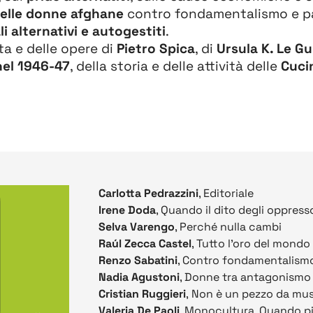
delle donne afghane
contro fondamentalismo e pa
li alternativi e autogestiti
.
ita e delle opere di
Pietro Spica
, di
Ursula K. Le Gu
nel 1946-47
, della storia e delle attività delle
Cucin
Carlotta Pedrazzini
, Editoriale
Irene Doda
, Quando il dito degli oppresso
Selva Varengo
, Perché nulla cambi
Raúl Zecca Castel
, Tutto l'oro del mondo
Renzo Sabatini
, Contro fondamentalismo
Nadia Agustoni
, Donne tra antagonismo 
Cristian Ruggieri
, Non è un pezzo da mu
Valeria De Paoli
, Monocultura. Quando pia