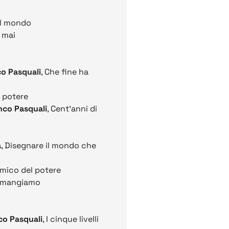
el mondo
 mai
nco Pasquali
, Che fine ha
 potere
anco Pasquali
, Cent'anni di
a
, Disegnare il mondo che
emico del potere
n mangiamo
nco Pasquali
, I cinque livelli