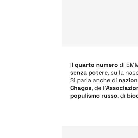
Il
quarto numero
di EMM
senza potere
, sulla nas
Si parla anche di
nazion
Chagos
, dell'
Associazion
populismo russo
, di
bio