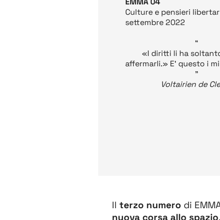
EMMA 04
Culture e pensieri libertar
settembre 2022
“
«I diritti li ha soltan
affermarli.» E' questo i 
”
Voltairien de Cl
Il
terzo numero
di EMMA 
nuova corsa allo spazio