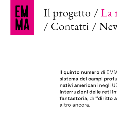
Il progetto
La r
Contatti
Ne
Il
quinto numero
di EMMA
sistema dei campi profu
nativi americani
negli U
interruzioni delle reti i
fantastoria
, di
“diritto 
altro ancora.