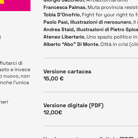
Francesca Palmas
, Muta provincia resis
Tobia D’Onofrio
, Fight for your right to 
Paolo Pasi, illustrazioni di nerosunero
, I
Andrea Staid, illustrazioni di Pietro Spic
Ateneo Libertario
, Uno spazio politico in
i
Alberto “Abo” Di Monte
, Città in crisi (c
fiutarci di
sto e invece
Versione cartacea
no nuovo, non
15,00 €
anche l'unica
neri
Versione digitale (PDF)
12,00€