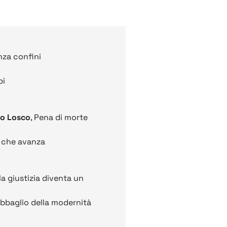
nza confini
pi
io Losco
, Pena di morte
e che avanza
 la giustizia diventa un
’abbaglio della modernità