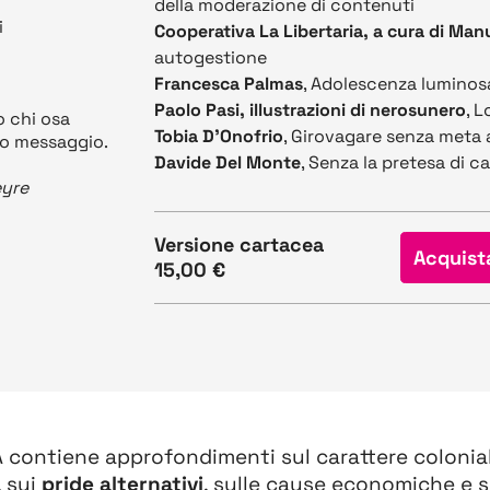
della moderazione di contenuti
i
Cooperativa La Libertaria, a cura di Man
autogestione
Francesca Palmas
, Adolescenza luminos
Paolo Pasi, illustrazioni di nerosunero
, 
to chi osa
Tobia D'Onofrio
, Girovagare senza meta 
mio messaggio.
Davide Del Monte
, Senza la pretesa di 
eyre
Versione cartacea
Acquist
15,00 €
contiene approfondimenti sul carattere colonialis
, sui
pride alternativi
, sulle cause economiche e s