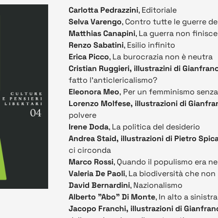
Carlotta Pedrazzini
, Editoriale
Selva Varengo
, Contro tutte le guerre d
Matthias Canapini
, La guerra non finisce
Renzo Sabatini
, Esilio infinito
Erica Picco
, La burocrazia non è neutra
Cristian Ruggieri, illustrazini di Gianfra
fatto l'anticlericalismo?
Eleonora Meo
, Per un femminismo senza
Lorenzo Molfese, illustrazioni di Gianfr
polvere
Irene Doda
, La politica del desiderio
Andrea Staid, illustrazioni di Pietro Spic
ci circonda
Marco Rossi
, Quando il populismo era n
Valeria De Paoli
, La biodiversità che no
David Bernardini
, Nazionalismo
Alberto "Abo" Di Monte
, In alto a sinistra
Jacopo Franchi, illustrazioni di Gianfra