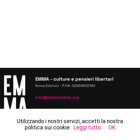
EMMA - culture e pensieri libertari
Emma Edizioni -
P.IVA: 02859830180
info@emmarivista.org
Utilizzando i nostri servizi, accetti la nostra
politica sui cookie.
Leggi tutto
OK
INFORMATIVA PRIVACY
/
COOKIE POLICY